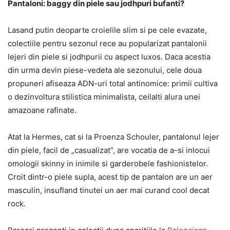
Pantaloni: baggy din piele sau jodhpuri bufanti?
Lasand putin deoparte croielile slim si pe cele evazate,
colectiile pentru sezonul rece au popularizat pantalonii
lejeri din piele si jodhpurii cu aspect luxos. Daca acestia
din urma devin piese-vedeta ale sezonului, cele doua
propuneri afiseaza ADN-uri total antinomice: primii cultiva
o dezinvoltura stilistica minimalista, ceilalti alura unei
amazoane rafinate.
Atat la Hermes, cat si la Proenza Schouler, pantalonul lejer
din piele, facil de „casualizat”, are vocatia de a-si inlocui
omologii skinny in inimile si garderobele fashionistelor.
Croit dintr-o piele supla, acest tip de pantalon are un aer
masculin, insufland tinutei un aer mai curand cool decat
rock.