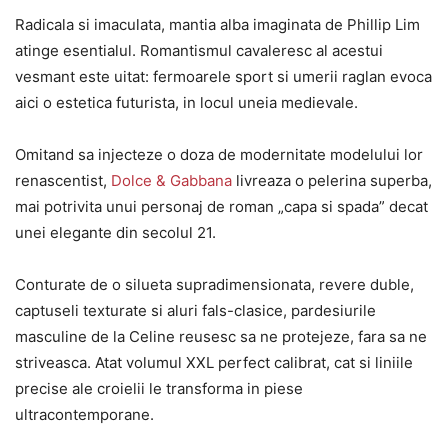
Radicala si imaculata, mantia alba imaginata de Phillip Lim
atinge esentialul. Romantismul cavaleresc al acestui
vesmant este uitat: fermoarele sport si umerii raglan evoca
aici o estetica futurista, in locul uneia medievale.
Omitand sa injecteze o doza de modernitate modelului lor
renascentist,
Dolce & Gabbana
livreaza o pelerina superba,
mai potrivita unui personaj de roman „capa si spada” decat
unei elegante din secolul 21.
Conturate de o silueta supradimensionata, revere duble,
captuseli texturate si aluri fals-clasice, pardesiurile
masculine de la Celine reusesc sa ne protejeze, fara sa ne
striveasca. Atat volumul XXL perfect calibrat, cat si liniile
precise ale croielii le transforma in piese
ultracontemporane.