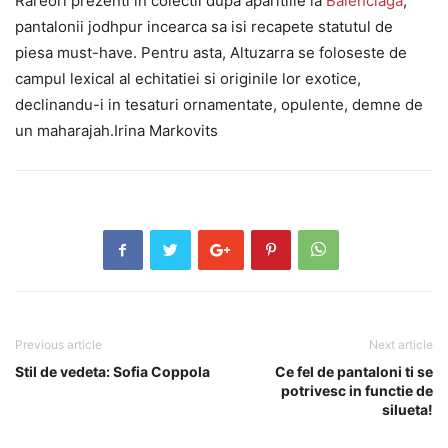
Rareori prezenti in colectii dupa aparitiile la
Balenciaga
,
pantalonii jodhpur incearca sa isi recapete statutul de
piesa must-have. Pentru asta, Altuzarra se foloseste de
campul lexical al echitatiei si originile lor exotice,
declinandu-i in tesaturi ornamentate, opulente, demne de
un maharajah.Irina Markovits
Previous article
Next article
Stil de vedeta: Sofia Coppola
Ce fel de pantaloni ti se
potrivesc in functie de
silueta!