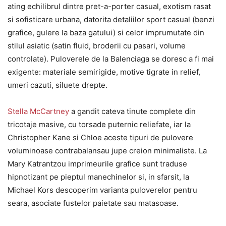
ating echilibrul dintre pret-a-porter casual, exotism rasat
si sofisticare urbana, datorita detaliilor sport casual (benzi
grafice, gulere la baza gatului) si celor imprumutate din
stilul asiatic (satin fluid, broderii cu pasari, volume
controlate). Puloverele de la Balenciaga se doresc a fi mai
exigente: materiale semirigide, motive tigrate in relief,
umeri cazuti, siluete drepte.
Stella McCartney
a gandit cateva tinute complete din
tricotaje masive, cu torsade puternic reliefate, iar la
Christopher Kane si Chloe aceste tipuri de pulovere
voluminoase contrabalansau jupe creion minimaliste. La
Mary Katrantzou imprimeurile grafice sunt traduse
hipnotizant pe pieptul manechinelor si, in sfarsit, la
Michael Kors descoperim varianta puloverelor pentru
seara, asociate fustelor paietate sau matasoase.