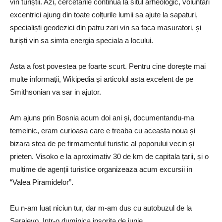
vin turiștii. Azi, cercetarile continua la situl arheologic, voluntari
excentrici ajung din toate colțurile lumii sa ajute la sapaturi,
specialiști geodezici din patru zari vin sa faca masuratori, și
turiști vin sa simta energia speciala a locului.
Asta a fost povestea pe foarte scurt. Pentru cine dorește mai
multe informații, Wikipedia și articolul asta excelent de pe
Smithsonian va sar in ajutor.
Am ajuns prin Bosnia acum doi ani și, documentandu-ma
temeinic, eram curioasa care e treaba cu aceasta noua și
bizara stea de pe firmamentul turistic al poporului vecin și
prieten. Visoko e la aproximativ 30 de km de capitala țarii, și o
mulțime de agenții turistice organizeaza acum excursii in
“Valea Piramidelor”.
Eu n-am luat niciun tur, dar m-am dus cu autobuzul de la
Sarajevo. Intr-o duminica insorita de iunie.