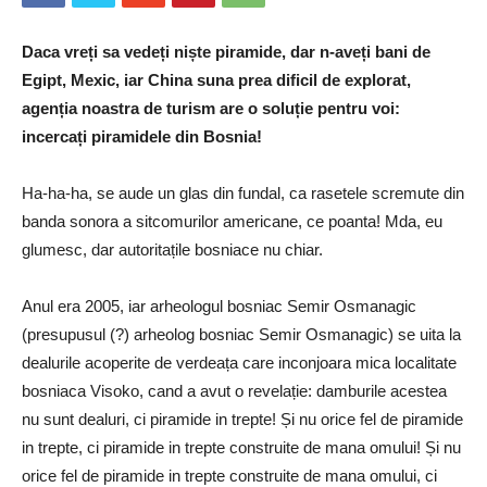
Daca vreți sa vedeți niște piramide, dar n-aveți bani de
Egipt, Mexic, iar China suna prea dificil de explorat,
agenția noastra de turism are o soluție pentru voi:
incercați piramidele din Bosnia!
Ha-ha-ha, se aude un glas din fundal, ca rasetele scremute din
banda sonora a sitcomurilor americane, ce poanta! Mda, eu
glumesc, dar autoritațile bosniace nu chiar.
Anul era 2005, iar arheologul bosniac Semir Osmanagic
(presupusul (?) arheolog bosniac Semir Osmanagic) se uita la
dealurile acoperite de verdeața care inconjoara mica localitate
bosniaca Visoko, cand a avut o revelație: damburile acestea
nu sunt dealuri, ci piramide in trepte! Și nu orice fel de piramide
in trepte, ci piramide in trepte construite de mana omului! Și nu
orice fel de piramide in trepte construite de mana omului, ci