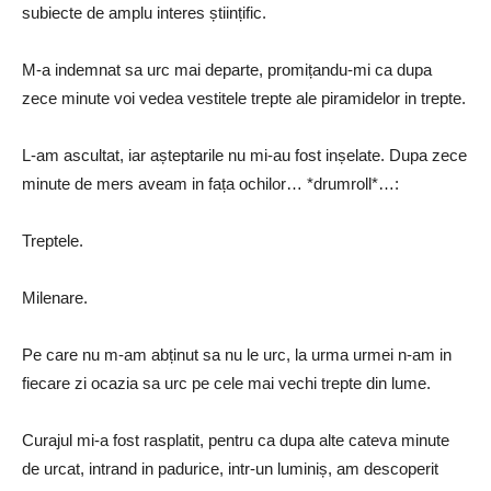
subiecte de amplu interes științific.
M-a indemnat sa urc mai departe, promițandu-mi ca dupa
zece minute voi vedea vestitele trepte ale piramidelor in trepte.
L-am ascultat, iar așteptarile nu mi-au fost inșelate. Dupa zece
minute de mers aveam in fața ochilor… *drumroll*…:
Treptele.
Milenare.
Pe care nu m-am abținut sa nu le urc, la urma urmei n-am in
fiecare zi ocazia sa urc pe cele mai vechi trepte din lume.
Curajul mi-a fost rasplatit, pentru ca dupa alte cateva minute
de urcat, intrand in padurice, intr-un luminiș, am descoperit