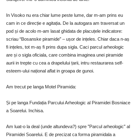
In Visoko nu era chiar lume peste lume, dar m-am prins eu
cam in ce direcție e agitația. De la autogara am traversat un
pod și de acolo m-am lasat ghidata de placuțele indicatore:
scriau “Bosanske piramide” – ușor de ințeles. Chiar daca n-aș
fi ințeles, tot m-aș fi prins dupa sigla. Caci parcul arheologic
are și o sigla oficiala, care combina imaginea unei piramide
aurii in trepte cu cea a drapelului țarii, intru restaurarea self-
esteem-ului național aflat in groapa de gunoi.
Am trecut pe langa Motel Piramida:
Și pe langa Fundația Parcului Arheologic al Piramidei Bosniace
a Soarelui. Inchisa.
Am luat-o la deal (unde altundeva?) spre ”Parcul arheologic” al
Piramidei Soarelui. E de precizat ca forma piramidala a