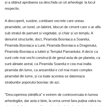
și a obținut aprobarea sa deschida un sit arheologic la locul
respectiv.
A descoperit, susține, coridoare secrete care uneau
piramidele, un tunel, un labirint, blocuri de ciment care s-ar afla
sub stratul de pamant și vegetație, și chiar și un templu. A
denumit structurile, doct, Piramida Bosniaca a Soarelui,
Piramida Bosniaca a Lunii, Piramida Bosniaca a Dragonului,
Piramida Bosniaca a Iubirii și Templul Pamantului. A decis ca
sunt cele mai vechi construcții de genul asta de pe planeta, ca
sunt aliniate astral, ca Piramida Soarelui e cea mai inalta
piramida din lume, ca ansamblul e cel mai mare complex
piramidal din lume, și ca toate acestea se datoreaza
strabunilor poporului bosniac de azi.
”Descoperirea științifica” e extrem de controversata in lumea
arheologilor, dar asta e bine, la urma urmei fara puțina valva nu