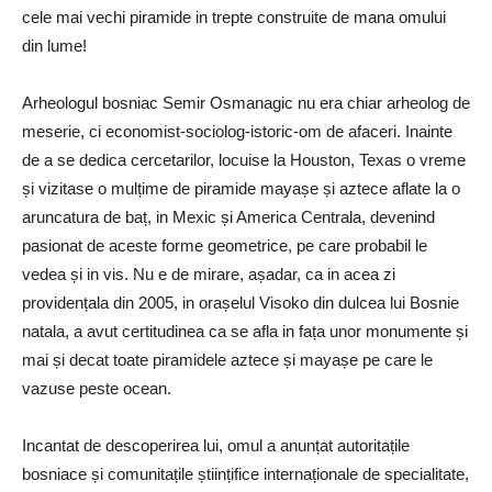
cele mai vechi piramide in trepte construite de mana omului
din lume!
Arheologul bosniac Semir Osmanagic nu era chiar arheolog de
meserie, ci economist-sociolog-istoric-om de afaceri. Inainte
de a se dedica cercetarilor, locuise la Houston, Texas o vreme
și vizitase o mulțime de piramide mayașe și aztece aflate la o
aruncatura de baț, in Mexic și America Centrala, devenind
pasionat de aceste forme geometrice, pe care probabil le
vedea și in vis. Nu e de mirare, așadar, ca in acea zi
providențala din 2005, in orașelul Visoko din dulcea lui Bosnie
natala, a avut certitudinea ca se afla in fața unor monumente și
mai și decat toate piramidele aztece și mayașe pe care le
vazuse peste ocean.
Incantat de descoperirea lui, omul a anunțat autoritațile
bosniace și comunitațile științifice internaționale de specialitate,