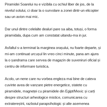
Piramidei Soarelui nu e vizibila cu ochiul liber de jos, de la
nivelul solului, ci doar la o survolare a zonei dintr-un elicopter
sau un avion mai mic.
Dar unul dintre celelalte dealuri pare sa aiba, totuși, o forma
piramidala, dupa cum am constatat uitandu-ma in jur.
Asfaltul s-a terminat la marginea orașului, nu foarte departe, și
mi-am continuat urcușul lin vreo cinci minute, pana am ajuns
la o șandrama care servea de magazin de suveniruri oficial și
centru de informare turistica.
Acolo, un nene care nu vorbea engleza mai bine de cateva
cuvinte avea de vanzare pietre energetice, statete cu
piramidele, magneței cu piramidele din Egipt/Mexic și carți
despre structuri arheologice mistice, comunicarea cu
extratereștrii, razboiul parapsihologic și alte asemenea