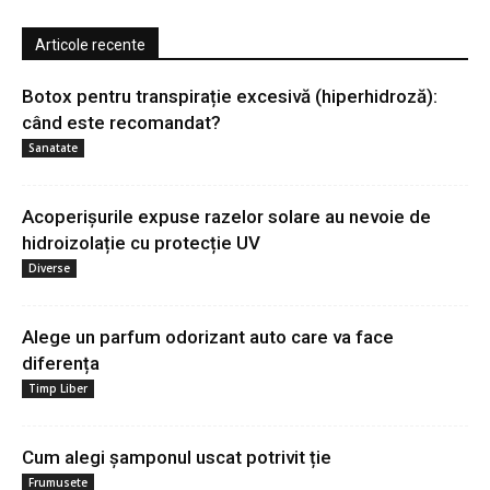
Articole recente
Botox pentru transpirație excesivă (hiperhidroză):
când este recomandat?
Sanatate
Acoperișurile expuse razelor solare au nevoie de
hidroizolație cu protecție UV
Diverse
Alege un parfum odorizant auto care va face
diferența
Timp Liber
Cum alegi șamponul uscat potrivit ție
Frumusete