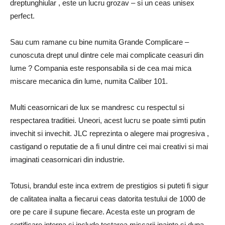
dreptunghiular , este un lucru grozav – si un ceas unisex
perfect.
Sau cum ramane cu bine numita Grande Complicare –
cunoscuta drept unul dintre cele mai complicate ceasuri din
lume ? Compania este responsabila si de cea mai mica
miscare mecanica din lume, numita Caliber 101.
Multi ceasornicari de lux se mandresc cu respectul si
respectarea traditiei. Uneori, acest lucru se poate simti putin
invechit si invechit. JLC reprezinta o alegere mai progresiva ,
castigand o reputatie de a fi unul dintre cei mai creativi si mai
imaginati ceasornicari din industrie.
Totusi, brandul este inca extrem de prestigios si puteti fi sigur
de calitatea inalta a fiecarui ceas datorita testului de 1000 de
ore pe care il supune fiecare. Acesta este un program de
certificare interna si include testarea miscarii inainte si dupa