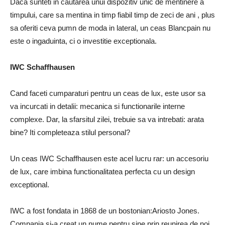
Daca sunteti in cautarea unui dispozitiv unic de mentinere a
timpului, care sa mentina in timp fiabil timp de zeci de ani , plus
sa oferiti ceva pumn de moda in lateral, un ceas Blancpain nu
este o ingaduinta, ci o investitie exceptionala.
IWC Schaffhausen
Cand faceti cumparaturi pentru un ceas de lux, este usor sa
va incurcati in detalii: mecanica si functionarile interne
complexe. Dar, la sfarsitul zilei, trebuie sa va intrebati: arata
bine? Iti completeaza stilul personal?
Un ceas IWC Schaffhausen este acel lucru rar: un accesoriu
de lux, care imbina functionalitatea perfecta cu un design
exceptional.
IWC a fost fondata in 1868 de un bostonian:Ariosto Jones.
Compania si-a creat un nume pentru sine prin reunirea de noi